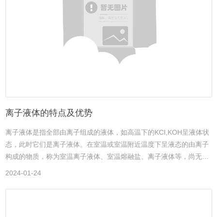
离子液体的特点及优势
离子液体是指全部由离子组成的液体，如高温下的KCI,KOH呈液体状
态，此时它们是离子液体。在室温或室温附近温度下呈液态的由离子
构成的物质，称为室温离子液体、室温熔融盐、离子液体等，尚无统
一的名称，但倾向于简称离子液体。离子液体是由带正电的离子和带
2024-01-24
负电的离子构成，它在负100摄氏度至200摄氏度之间均呈液体状态。
在离子化合物中，阴阳离子之间的作用力为库仑力，其大小与阴阳离
子的电荷数量及半径有关，离子半径越大，它们之间的作用力越小，
这种离子化合物的熔点越低。某些离子化合物的阴阳离子体积很大，