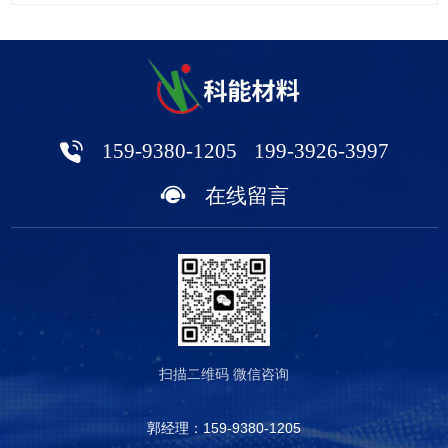
除磷酸、硫酸不断消耗外水分因蒸发和电解而损失，此外，高粘度抛
光液不断被工件夹带损失，抛光液液面不断下降，需经常往抛光槽补
加新鲜抛光液和水 5、中和后排放符合当今环保要求。 6、本品有腐
蚀性，勿入眼、口，勿触皮肤。如误触，立即用清水冲洗，严重者，
按强酸烧伤就医； 7、密封阴凉处保存，长期有效。
159-9380-1205
199-3926-3997
在线留言
扫描二维码
微信咨询
郭经理：
159-9380-1205