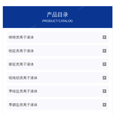
学稳定性，易与其它物质分离，可以循环利用；4.表现出Lewis、
片安装的一道重要工序），同时耐压性也比较强。 此外，使用电解液
Franklin酸的酸性，且酸强度可调。
做阴极的电解电容，当介质被击穿后，只要击穿电流不持续，那么电
产品目录
容能够自愈。但电解液也有其不足之处。首先是在高温环境下容易挥
PRODUCT CATALOG
发、渗漏，对寿命和稳定性影响很大，在高温高压下电解液还有可能
瞬间汽化，体积增大引起爆炸（是我们常说的爆浆）；其次是电解液
所采用的离子导电法，其导电率很低，只有0.01S（电导率，欧姆的
咪唑类离子液体
倒数）/CM，这造成电容的ESR值（等效串联电阻）特别高. 使用方法
原液使用，铅板做阴极（负极），工件做阳极（正极），60-65度，
吡啶类离子液体
电流密度10-25安培/平方分米，电压8—10伏，时间5-8分钟。 注意事
项 1.抛光液在其使用初期电解抛光时会产生泡沫，因此抛光液液面与
哌啶类离子液体
抛光槽顶部之间的距离不应≤15cm。 2. 不锈钢工件在进入抛光槽之前
应尽可能将残留在工件表面的水分除去，因工件夹带过多水分有可能
吡咯烷类离子液体
造成抛光面出现严重麻点，局部浸蚀而导致工件报废。 3. 在电解抛光
过程中，作为阳极的不锈钢工件，其所含的铁、铬元素不断转变为金
季铵盐类离子液体
属离子溶入抛光液内而不在阴极表面沉积。随着抛光过程的进行，金
属离子浓度不断增加，当达到一定数值后，这些金属离子以磷酸盐和
季膦盐类离子液体
硫酸盐形式不断从抛光液内沉淀析出，沉降于抛光槽底部。为此，抛
光液必须定期过滤，去除这些固体沉淀物。 4. 在抛光槽运行过程中，