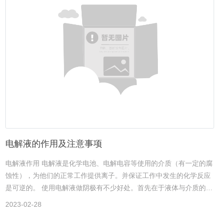
结构松散，导致它们之间的作用力较低，以于熔点接近室温。基本特
点：（1）液态范围宽，从低于或接近室温到300摄氏度以上，有高的
热稳定性和化学稳定性；（2）蒸汽压非常小，不挥发，在使用、储
藏中不会蒸发散失，可以循环使用，消除了挥发性化合物（VOCs，
即volative organic compounds）环境污染问题，（3）电导率高，电
化学窗口大，可作为许多物质电化学研究的电解液；（4）通过阴阳
离子的设计可调节其对无机物、水、物及聚合物的溶解性，并且其酸
度可调至超酸。（5）具有较大的极性可调控性，粘度低，密度大，
可以形成二相或多相体系，适合作分离溶剂或构成反应—分离耦合新
体系；（6）对大量无机和物质都表现处良好的溶解能力，且具有溶
剂和催化剂的双重功能，可以作为许多化学反应溶剂或催化活性载
电解液的作用及注意事项
体。由于离子液体的这些特殊性质和表现，它被认为与超临界CO2，
和双水相一起构成三大绿色溶剂，具有广阔的应用前景。相关优势：
电解液作用 电解液是化学电池、电解电容等使用的介质（有一定的腐
1.离子液体无味、不燃，其蒸汽压极低，因此可用在高真空体系中，
蚀性），为他们的正常工作提供离子。并保证工作中发生的化学反应
同时可减少因挥发而产生的环境污染问题；2.离子液体对和无机物都
是可逆的。 使用电解液做阴极有不少好处。首先在于液体与介质的接
有良好的溶解性能，可使反应在均相条件下进行，同时可减少设备体
触面积较大，这样对提升电容量有帮助。其次是使用电解液制造的电
2023-02-28
积；3.可操作温度范围宽（-40～300℃），具有良好的热稳定性和化
解电容，能耐260度的高温，这样可以通过波峰焊（波峰焊是SMT贴